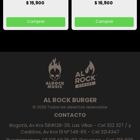
$ 15,900
$ 16,900
Comprar
Comprar
AL ROCK BURGER
© 2026 Todos los derechos reservados
CONTACTO
Bogotá, Av Kra 58#128-35. Las Villas - Cel 322 327 / y
Cedritos, Av Kra 19 Nº 148-65 - Cel 3214347
Bucaramanga, Cll 105 Nº 26-93, Provenza - Cel: 315 695