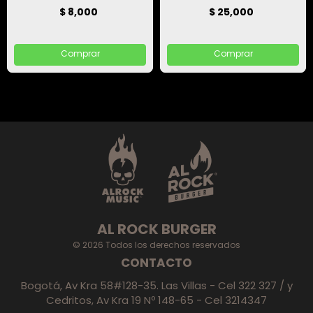
$ 8,000
$ 25,000
Comprar
Comprar
AL ROCK BURGER
© 2026 Todos los derechos reservados
CONTACTO
Bogotá, Av Kra 58#128-35. Las Villas - Cel 322 327 / y
Cedritos, Av Kra 19 Nº 148-65 - Cel 3214347