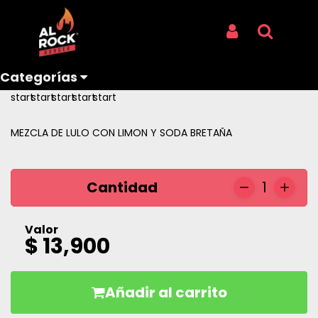
Inicio
Productos
SODA DE LULO
SODA DE LULO
Iniciar Sesión
Buscar
REF: SODA DE LULO
Categorías
Reseñas
MEZCLA DE LULO CON LIMON Y SODA BRETAÑA
Cantidad
1
Valor
$ 13,900
Añadir al carrito