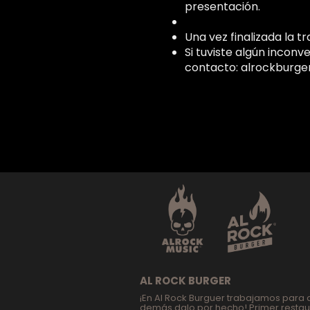
presentación.
Una vez finalizada la t
Si tuviste algún inconv
contacto: alrockburge
AL ROCK BURGER
¡En Al Rock Burguer trabajamos para q
demás dalo por hecho! Primer restaur