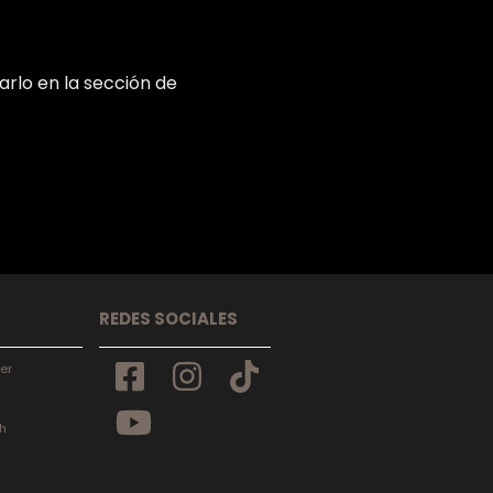
arlo en la sección de
REDES SOCIALES
er
h