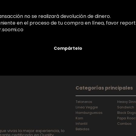
ransacción no se realizará devolución de dinero.
eniente en el proceso de tu compra en línea, favor report
r.soomi.co
Compártelo
Categorías principales
Teloneros
Heavy Dinn
Linea Veggie
Sandwich
Hamburguesas
Black Dogs
Korn
Papa Roac
Infantil
Combos
Bebidas
ue vivas la mejor experiencia, lo
ante certificado en Quality