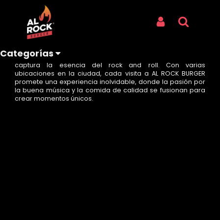
Inicio
NOSOTROS
ROCK CARDS
Iniciar Sesión
Buscar
ROCK CARDS
Categorías
AL ROCK BURGER es un destino culinario y musical que
captura la esencia del rock and roll. Con varias
ubicaciones en la ciudad, cada visita a AL ROCK BURGER
promete una experiencia inolvidable, donde la pasión por
la buena música y la comida de calidad se fusionan para
crear momentos únicos.