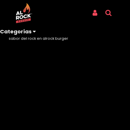
Inicio
NOSOTROS
VISITAS ROCKSTARS
Iniciar Sesión
Buscar
VISITAS ROCKSTARS
Categorías
Descubre los artistas que no se resistieron a probar el
sabor del rock en alrock burger