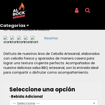
Inicio
Categorías
TELONEROS
AROS DE CEBOLLA ARTESANAL
AROS DE CEBOLLA ARTESANAL
Iniciar Sesión
Buscar
Aros de cebolla fresca apanados
artesanalmente
Categorías
REF: AROS DE CEBOLLA APANADOS
Reseñas
Disfruta de nuestros Aros de Cebolla Artesanal, elaborados
con cebolla fresca y apanados de manera casera para
lograr una textura crujiente perfecta. Acompañados de
nuestra deliciosa salsa BBQ artesanal, son la entrada ideal
para compartir o disfrutar como acompañamiento.
Seleccione una opción
· Bebida Adicional
-- Seleccione --