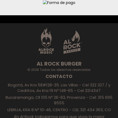
AL ROCK BURGER
© 2026 Todos los derechos reservados
CONTACTO
Bogotá, Av Kra 58#128-35. Las Villas - Cel 322 327 / y
Cedritos, Av Kra 19 Nº 148-65 - Cel 3214347
Bucaramanga, Cll 105 Nº 26-93, Provenza - Cel: 315 695
8555
LEBRIJA, KRA 8 Nº 10-46, CENTRO - CEL 321 434 363, CO
¡En Al Rock trabajamos para que vivas la mejor