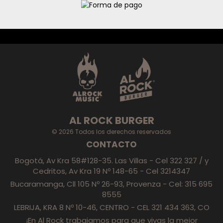
AL ROCK BURGER
© 2026 Todos los derechos reservados
CONTACTO
Bogotá, Av Kra 58#128-35. Las Villas - Cel 322 327 / y
Cedritos, Av Kra 19 Nº 148-65 - Cel 3214347
Bucaramanga, Cll 105 Nº 26-93, Provenza - Cel: 315 695
8555
LEBRIJA, KRA 8 Nº 10-46, CENTRO - CEL 321 434 363, CO
¡En Al Rock trabajamos para que vivas la mejor